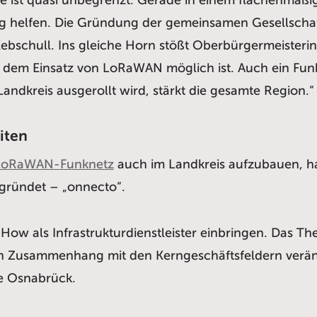
g helfen. Die Gründung der gemeinsamen Gesellschaft 
Kebschull. Ins gleiche Horn stößt Oberbürgermeisterin
t dem Einsatz von LoRaWAN möglich ist. Auch ein Fun
ndkreis ausgerollt wird, stärkt die gesamte Region.“
iten
LoRaWAN-Funknetz
auch im Landkreis aufzubauen, h
gründet – „onnecto“.
ow als Infrastrukturdienstleister einbringen. Das Th
ten Zusammenhang mit den Kerngeschäftsfeldern verä
ke Osnabrück.