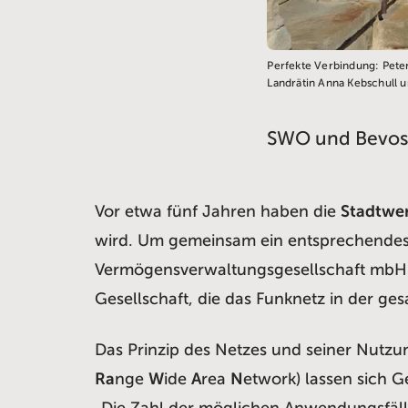
Perfekte Verbindung: Pete
Landrätin Anna Kebschull 
SWO und Bevos
Vor etwa fünf Jahren haben die
Stadtwe
wird. Um gemeinsam ein entsprechendes
Vermögensverwaltungsgesellschaft mbH
Gesellschaft, die das Funknetz in der g
Das Prinzip des Netzes und seiner Nutzung
Ra
nge
W
ide
A
rea
N
etwork) lassen sich G
„Die Zahl der möglichen Anwendungsfäll