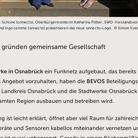
r Schone (onnecto), Oberbürgermeisterin Katharina Pötter, SWO-Vorstandsvor
und Ingo Lemme (onnecto) präsentieren das neue onnecto-Logo. © Simon Von
 gründen gemeinsame Gesellschaft
rke in Osnabrück
ein Funknetz aufgebaut, das bereit
 Angebot vorzuhalten, haben die
BEVOS
Beteiligung
 Landkreis Osnabrück und die Stadtwerke Osnabrüc
esamten Region ausbauen und betreiben wird.
 ist leicht erklärt, öffnet aber viel Raum für zahlre
eräte und Sensoren kabellos miteinander vernetzen un
e ist quasi unbegrenzt. Gerade in einem flächenmäßi