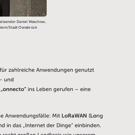
sitzender Daniel Waschow,
stein/Stadt Osnabrück
s für zahlreiche Anwendungen genutzt
s- und
k
„onnecto“
ins Leben gerufen – eine
iche Anwendungsfälle: Mit
LoRaWAN
(
Lo
ng
d in das „Internet der Dinge“ einbinden.
g recht großen Landkreis wie unserem