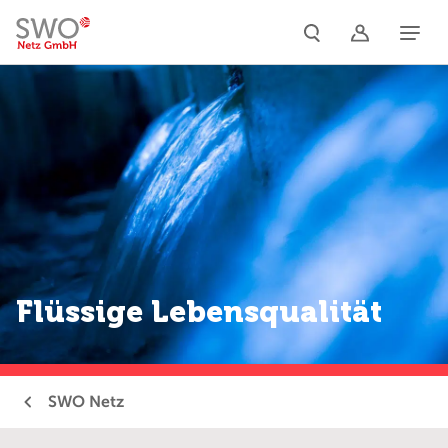
Naviga
Flüssige Lebensqualität
SWO Netz