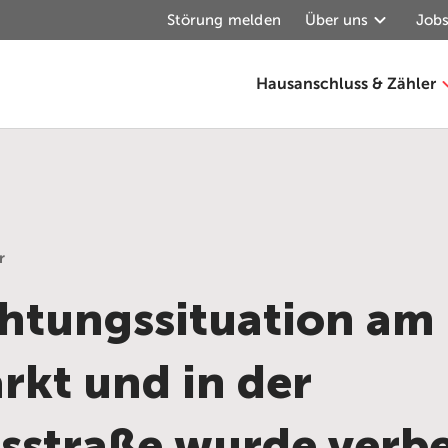
Störung melden
Über uns
Jobs
Hausanschluss & Zähler
r
htungssituation am
kt und in der
sstraße wurde verb