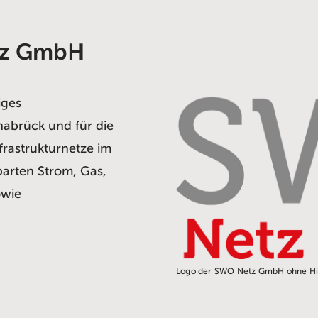
tz GmbH
iges
abrück und für die
frastrukturnetze im
parten Strom, Gas,
owie
Logo der SWO Netz GmbH ohne H