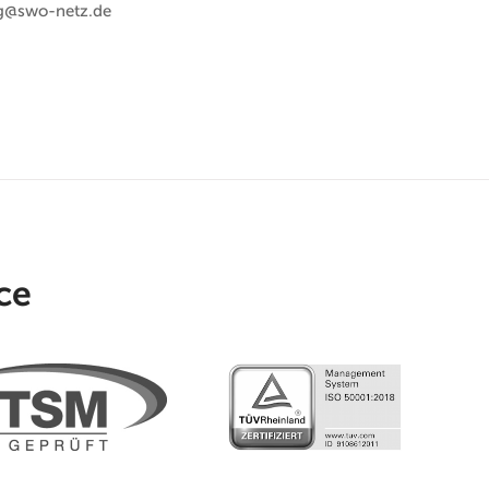
g@swo-netz.de
ce