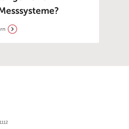
e Messsysteme?
ern
1112